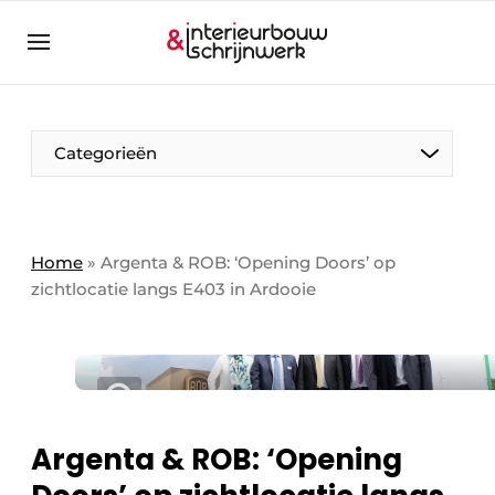
Aanmelden
Algemene voorwaarden
Bedrijven
Aanmelden
Bedankt voor de aanmelding
Categorieën
Bedrijven
Contact
Direct contact
Home
»
Argenta & ROB: ‘Opening Doors’ op
zichtlocatie langs E403 in Ardooie
Evenement aanmelden
Interieurbouw & Schrijnwerk | Platform over
interieur- & exterieurschrijnwerk
Meest gelezen
Nieuwsbrief
Argenta & ROB: ‘Opening
Podcasts